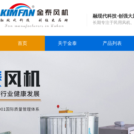
融现代科技·创强大
长期专注于民用风机
首页
关于金泰
产品列表